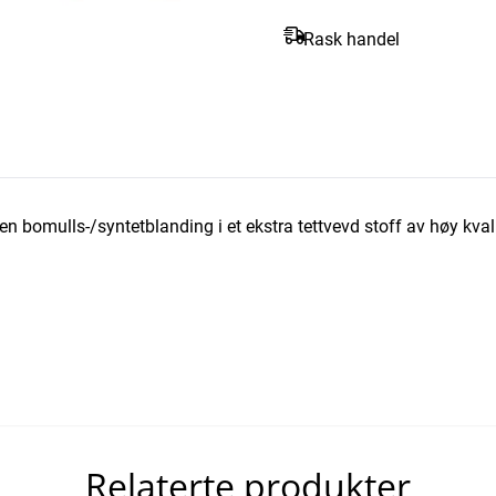
Rask handel
n bomulls-/syntetblanding i et ekstra tettvevd stoff av høy kvali
Relaterte produkter