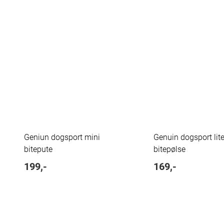
Geniun dogsport mini
Genuin dogsport lit
bitepute
bitepølse
199,-
169,-