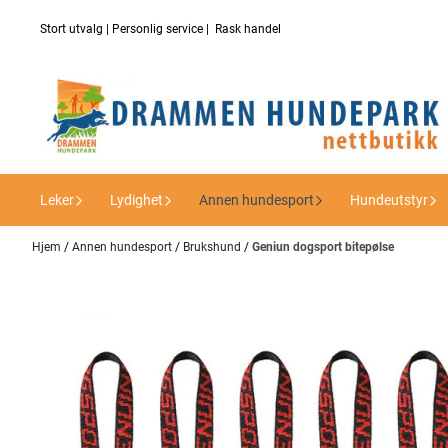
Hopp til innhold
Stort utvalg | Personlig service | Rask handel
Leker
Lydighet
Annen hundesport
Hundeutstyr
Hjem
/
Annen hundesport
/
Brukshund
/
Geniun dogsport bitepølse