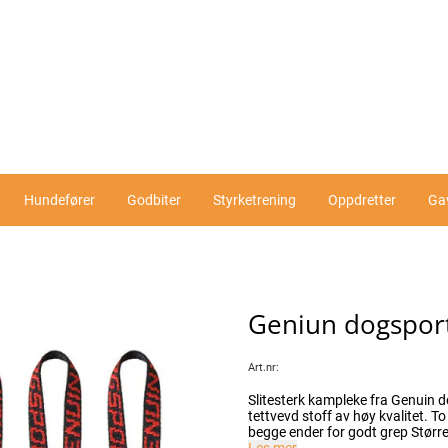
Hundefører
Godbiter
Styrketrening
Oppdretter
Ga
Geniun dogsport
Art.nr:
Slitesterk kampleke fra Genuin d
tettvevd stoff av høy kvalitet. To størrelser. Godt egnet som belønning og til drakamp Håndtak i