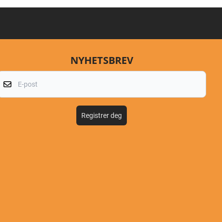
NYHETSBREV
E-post
Registrer deg