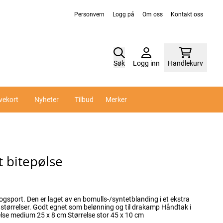
Personvern
Logg på
Om oss
Kontakt oss
Søk
Logg inn
Handlekurv
vekort
Nyheter
Tilbud
Merker
 bitepølse
ogsport. Den er laget av en bomulls-/syntetblanding i et ekstra
begge ender for godt grep Størrelse medium 25 x 8 cm Størrelse stor 45 x 10 cm