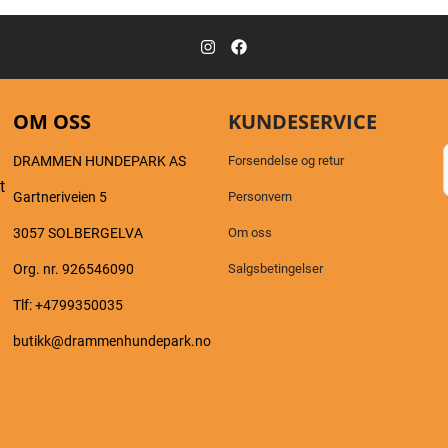
OM OSS
KUNDESERVICE
DRAMMEN HUNDEPARK AS
Forsendelse og retur
t
Gartneriveien 5
Personvern
3057 SOLBERGELVA
Om oss
Org. nr. 926546090
Salgsbetingelser
Tlf:
+4799350035
a
butikk@drammenhundepark.no