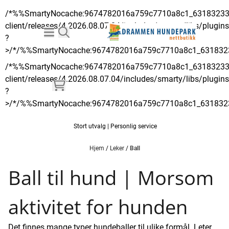
/*%%SmartyNocache:9674782016a759c7710a8c1_6318323
Hopp til innhold
client/releases/4.2026.08.07.04/includes/smarty/libs/plugins/mo
?
>/*/%%SmartyNocache:9674782016a759c7710a8c1_63183
/*%%SmartyNocache:9674782016a759c7710a8c1_6318323
client/releases/4.2026.08.07.04/includes/smarty/libs/plugins/mo
?
>/*/%%SmartyNocache:9674782016a759c7710a8c1_63183
Stort utvalg | Personlig service
Hjem
/
Leker
/
Ball
Ball til hund | Morsom
aktivitet for hunden
Det finnes mange typer hundeballer til ulike formål. Leter