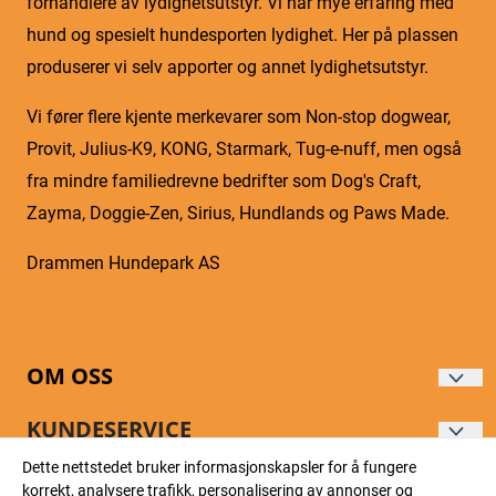
forhandlere av lydighetsutstyr. Vi har mye erfaring med
hund og spesielt hundesporten lydighet. Her på plassen
produserer vi selv apporter og annet lydighetsutstyr.
Vi fører flere kjente merkevarer som Non-stop dogwear,
Provit, Julius-K9, KONG, Starmark, Tug-e-nuff, men også
fra mindre familiedrevne bedrifter som Dog's Craft,
Zayma, Doggie-Zen, Sirius, Hundlands og Paws Made.
Drammen Hundepark AS
OM OSS
DRAMMEN HUNDEPARK AS
KUNDESERVICE
Gartneriveien 5
Dette nettstedet bruker informasjonskapsler for å fungere
Forsendelse og retur
NYHETSBREV
korrekt, analysere trafikk, personalisering av annonser og