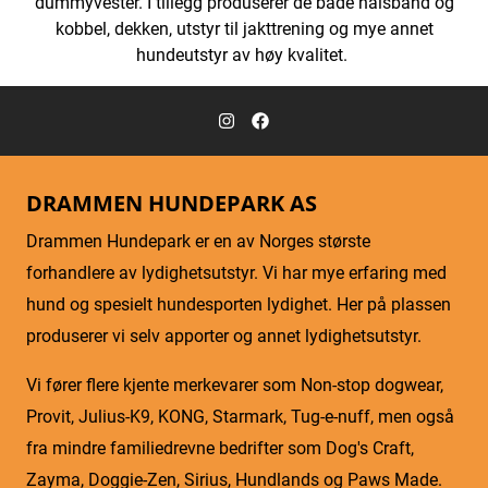
dummyvester. I tillegg produserer de både halsbånd og
kobbel, dekken, utstyr til jakttrening og mye annet
hundeutstyr av høy kvalitet.
DRAMMEN HUNDEPARK AS
Drammen Hundepark er en av Norges største
forhandlere av lydighetsutstyr. Vi har mye erfaring med
hund og spesielt hundesporten lydighet. Her på plassen
produserer vi selv apporter og annet lydighetsutstyr.
Vi fører flere kjente merkevarer som Non-stop dogwear,
Provit, Julius-K9, KONG, Starmark, Tug-e-nuff, men også
fra mindre familiedrevne bedrifter som Dog's Craft,
Zayma, Doggie-Zen, Sirius, Hundlands og Paws Made.