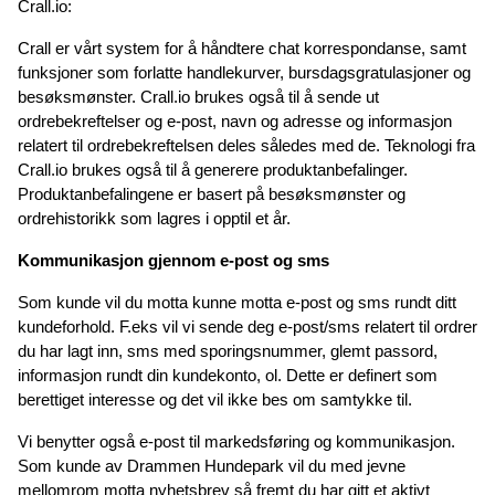
Crall.io:
Crall er vårt system for å håndtere chat korrespondanse, samt 
funksjoner som forlatte handlekurver, bursdagsgratulasjoner og 
besøksmønster. Crall.io brukes også til å sende ut 
ordrebekreftelser og e-post, navn og adresse og informasjon 
relatert til ordrebekreftelsen deles således med de. Teknologi fra 
Crall.io brukes også til å generere produktanbefalinger. 
Produktanbefalingene er basert på besøksmønster og 
ordrehistorikk som lagres i opptil et år.
Kommunikasjon gjennom e-post og sms
Som kunde vil du motta kunne motta e-post og sms rundt ditt 
kundeforhold. F.eks vil vi sende deg e-post/sms relatert til ordrer 
du har lagt inn, sms med sporingsnummer, glemt passord, 
informasjon rundt din kundekonto, ol. Dette er definert som 
berettiget interesse og det vil ikke bes om samtykke til.
Vi benytter også e-post til markedsføring og kommunikasjon. 
Som kunde av Drammen Hundepark vil du med jevne 
mellomrom motta nyhetsbrev så fremt du har gitt et aktivt 