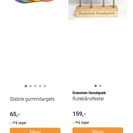
Drammen Hundepark
Rutebåndfester
Stabile gummitargets
159,-
65,-
På lager
På lager
Kjøp
Kjøp