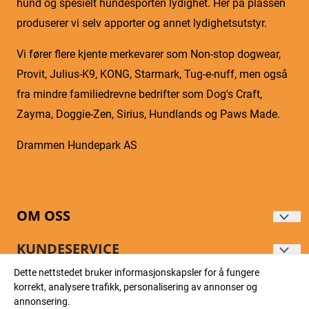
hund og spesielt hundesporten lydighet. Her på plassen
produserer vi selv apporter og annet lydighetsutstyr.
Vi fører flere kjente merkevarer som Non-stop dogwear,
Provit, Julius-K9, KONG, Starmark, Tug-e-nuff, men også
fra mindre familiedrevne bedrifter som Dog's Craft,
Zayma, Doggie-Zen, Sirius, Hundlands og Paws Made.
Drammen Hundepark AS
OM OSS
DRAMMEN HUNDEPARK AS
KUNDESERVICE
Gartneriveien 5
Dette nettstedet bruker informasjonskapsler for å fungere
Forsendelse og retur
NYHETSBREV
korrekt, analysere trafikk, personalisering av annonser og
3057 SOLBERGELVA
Personvern
annonsering.
E-post