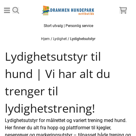
Hopp til innhold
Stort utvalg | Personlig service
Hjem
/
Lydighet
/
Lydighetsutstyr
Lydighetsutstyr til
hund | Vi har alt du
trenger til
lydighetstrening!
Lydighetsutstyr for målrettet og variert trening med hund.
Her finner du alt fra hopp og plattformer til kjegler,
neseprøver og markeringsutstyr – tilpasset både trening og