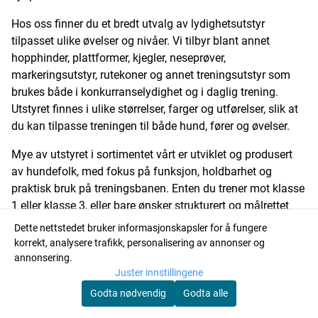
Hos oss finner du et bredt utvalg av lydighetsutstyr
tilpasset ulike øvelser og nivåer. Vi tilbyr blant annet
hopphinder, plattformer, kjegler, neseprøver,
markeringsutstyr, rutekoner og annet treningsutstyr som
brukes både i konkurranselydighet og i daglig trening.
Utstyret finnes i ulike størrelser, farger og utførelser, slik at
du kan tilpasse treningen til både hund, fører og øvelser.
Mye av utstyret i sortimentet vårt er utviklet og produsert
av hundefolk, med fokus på funksjon, holdbarhet og
praktisk bruk på treningsbanen. Enten du trener mot klasse
1 eller klasse 3, eller bare ønsker strukturert og målrettet
trening, finner du utstyr som hjelper deg å legge til rette for
Dette nettstedet bruker informasjonskapsler for å fungere
tydelig læring og trygg progresjon.
korrekt, analysere trafikk, personalisering av annonser og
annonsering.
Juster innstillingene
Godta nødvendig
Godta alle