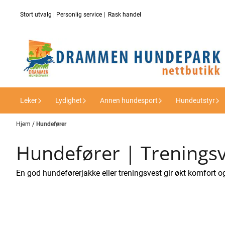
Hopp til innhold
Stort utvalg | Personlig service | Rask handel
Leker
Lydighet
Annen hundesport
Hundeutstyr
Hjem
/
Hundefører
Hundefører | Treningsve
En god hundeførerjakke eller treningsvest gir økt komfort og