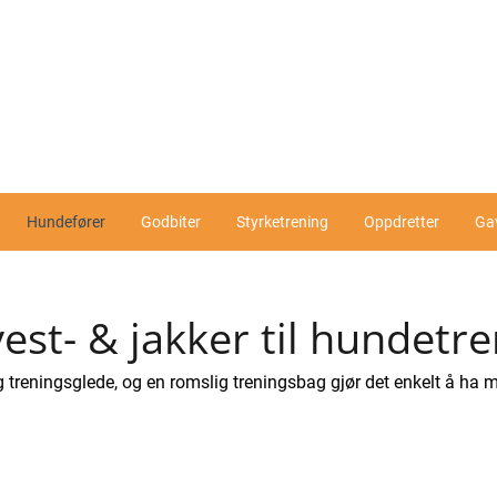
Hundefører
Godbiter
Styrketrening
Oppdretter
Ga
st- & jakker til hundetre
 treningsglede, og en romslig treningsbag gjør det enkelt å ha m