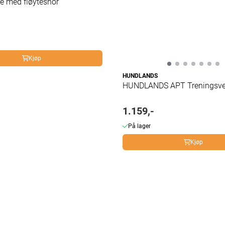
e med fløytesnor
Kjøp
HUNDLANDS
HUNDLANDS APT Treningsve
1.159,-
På lager
Kjøp