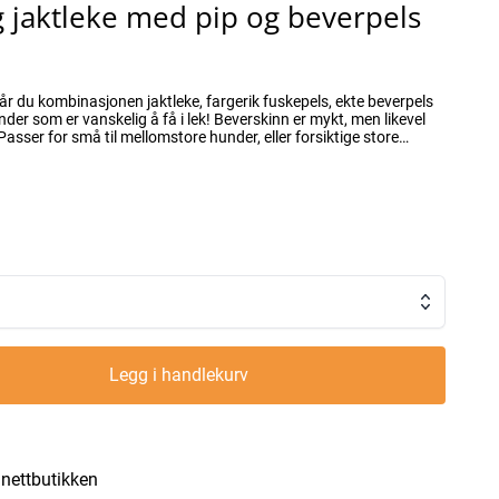
 jaktleke med pip og beverpels
år du kombinasjonen jaktleke, fargerik fuskepels, ekte beverpels
under som er vanskelig å få i lek! Beverskinn er mykt, men likevel
hunder. Størrelse: Bredde på båndet: 1.5 cm Pels: ca 7 cm in diameter Total lengde: ca 115 cm
Legg i handlekurv
i nettbutikken