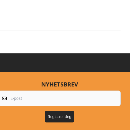
NYHETSBREV
E-post
Registrer deg