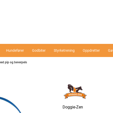
Hundefører
Godbiter
Styrketrening
Oppdretter
Ga
med pip og beverpels
Doggie-Zen