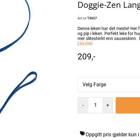
Doggie-Zen Lang
Art.nr:
T8657
Denne leken har det meste! Her f
og pip i leken. Perfekt leke for h
mer slitesterkt enn sauseskinn. Passer for små til mellomstore hunder, eller forsiktige store
Les mer
209,-
Velg Farge
-
+
Oppgitt pris gjelder kun 