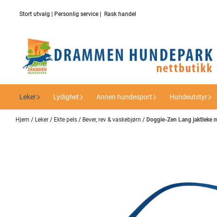
Hopp til innhold
Stort utvalg | Personlig service | Rask handel
Leker
Lydighet
Annen hundesport
Hundeutstyr
Hjem
/
Leker
/
Ekte pels
/
Bever, rev & vaskebjørn
/
Doggie-Zen Lang jaktleke 