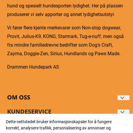
hund og spesielt hundesporten lydighet. Her på plassen
produserer vi selv apporter og annet lydighetsutstyr.
Vi fører flere kjente merkevarer som Non-stop dogwear,
Provit, Julius-K9, KONG, Starmark, Tug-e-nuff, men også
fra mindre familiedrevne bedrifter som Dog's Craft,
Zayma, Doggie-Zen, Sirius, Hundlands og Paws Made.
Drammen Hundepark AS
OM OSS
DRAMMEN HUNDEPARK AS
KUNDESERVICE
Gartneriveien 5
Dette nettstedet bruker informasjonskapsler for å fungere
Forsendelse og retur
NYHETSBREV
korrekt, analysere trafikk, personalisering av annonser og
3057 SOLBERGELVA