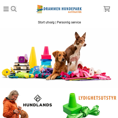
Hopp til innhold
Stort utvalg | Personlig service