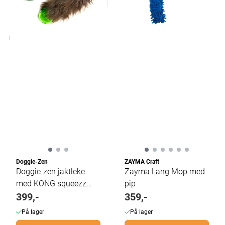
Doggie-Zen
ZAYMA Craft
Doggie-zen jaktleke
Zayma Lang Mop med
med KONG squeezz
pip
pipeball
399,-
359,-
På lager
På lager