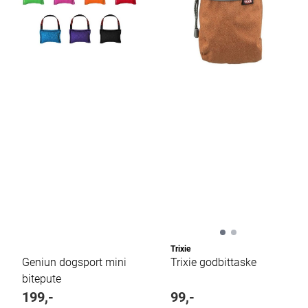
Trixie
Geniun dogsport mini
Trixie godbittaske
bitepute
199,-
99,-